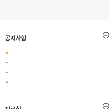
공
공지사항
지
2026년도 국책연구기관 디지털 역량강
사
화 교육과정
2026-05-19
2026년도 국책연구기관 직무교육 기본
항
계획
2026-05-19
자주 하는 질문(FAQ)
2025-10-17
더
2025년 국책연구기관 직무교육 계획 안
내
2025-04-07
보
기
교
자료실