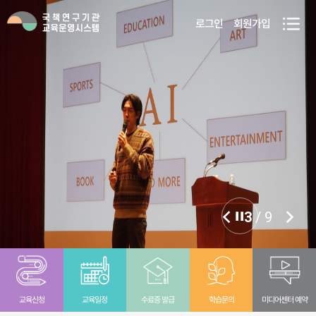
메
우
전
로그인
회원가입
인
체
리
뉴
메
스
뉴
의
보
성
기
장
이
정
3
/
9
국
지
가
의
교육신청
교육일정
수료증 발급
학습문의
미디어센터 예약