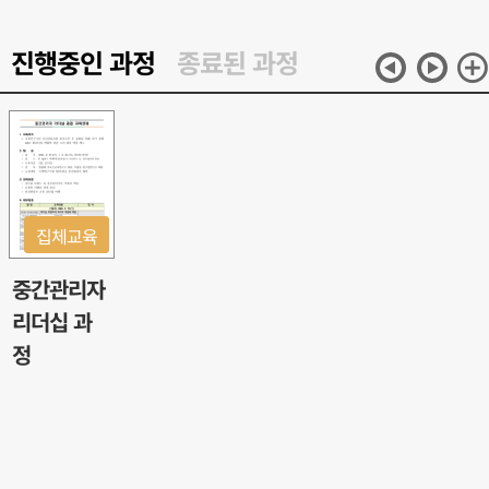
미
더
진행중인 과정
종료된 과정
래
보
다
기
집체교육
중간관리자
리더십 과
정